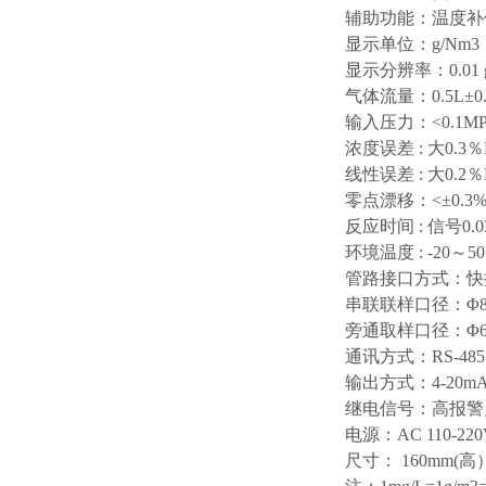
辅助功能：温度补
显示单位：g/Nm3，
显示分辨率：0.01 g
气体流量：0.5L±0.
输入压力：<0.1M
浓度误差 : 大0.3％
线性误差 : 大0.2％
零点漂移：<±0.3%
反应时间 : 信号0.0
环境温度 : -20～5
管路接口方式：快
串联联样口径：Φ8
旁通取样口径：Φ6
通讯方式：RS-48
输出方式：4-20m
继电信号：高报警
电源：AC 110-22
尺寸： 160mm(高）×