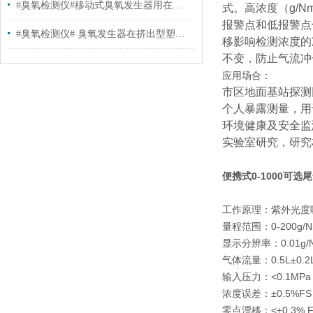
#臭氧检测仪#移动式臭氧发生器用在哪些地方
式。高浓度（g/
报警点和低报警点
#臭氧检测仪# 臭氧发生器在挤出型塑料膜行业的应用
移影响检测浓度的
不变，防止气流冲
应用场合：
市区地面基站探测
个人暴露测量，用
环境健康及安全监
实验室研究，研究
便携式0-1000可选
工作原理：紫外光度
量程范围：0-200g/N
显示分辨率：0.01g/
气体流量：0.5L±0.2L
输入压力：<0.1MP
浓度误差：±0.5%FS
零点漂移：<±0.3%.F