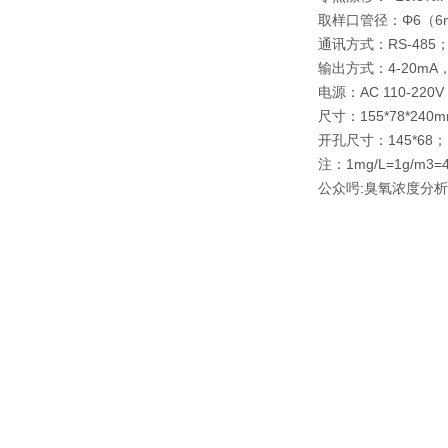
取样口管径：Φ6（6m
通讯方式：RS-485
输出方式：4-20mA
电源：AC 110-220
尺寸：155*78*240m
开孔尺寸：145*68；
注：1mg/L=1g/m3=
公众呺:臭氧浓度分