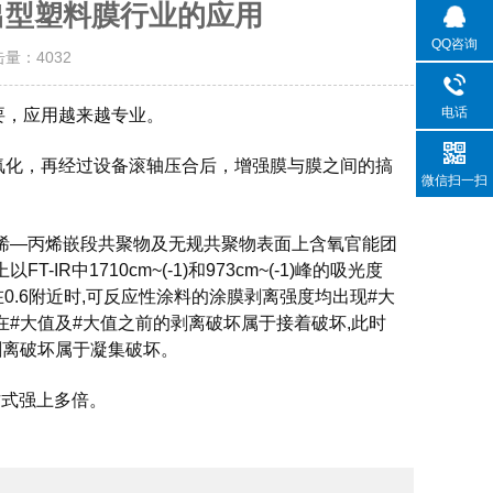
出型塑料膜行业的应用
QQ咨询
击量：
4032
电话
要，应用越来越专业。
氧化，再经过设备滚轴压合后，增强膜与膜之间的搞
微信扫一扫
烯—丙烯嵌段共聚物及无规共聚物表面上含氧官能团
中1710cm~(-1)和973cm~(-1)峰的吸光度
基的相对生成量在0.6附近时,可反应性涂料的涂膜剥离强度均出现#大
#大值及#大值之前的剥离破坏属于接着破坏,此时
剥离破坏属于凝集破坏。
方式强上多倍。