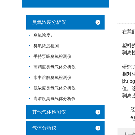
臭氧浓度分析仪
在我
臭氧浓度计
塑料
臭氧浓度检测
剥离
手持泵吸臭氧检测仪
研究
高精度臭氧气体分析仪
相对生
水中溶解臭氧检测仪
比(l
值。
低浓度臭氧气体分析仪
剥离
高浓度臭氧气体分析仪
其他气体检测仪
#
气体分析仪
上一