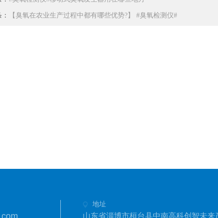
条：
【臭氧在农业生产过程中都有哪些优势?】 #臭氧检测仪#
地址
.com
山东省淄博市桓台县中南高科创智未来