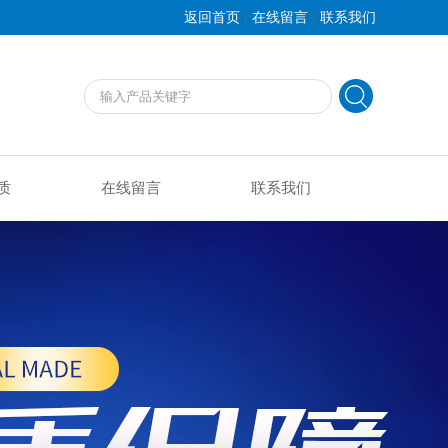
|
|
返回首页
在线留言
联系我们
质
在线留言
联系我们