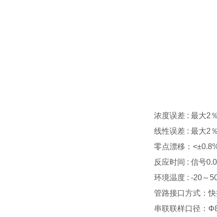
浓度误差
:
最大
2
线性误差
:
最大
2
零点漂移：
<
±
0.8
反应时间
:
信号
0.
环境温度
: -20
～
5
管路接口方式：快
串联联样口径：Φ