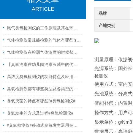
ARTICLE
品牌
产地类别
尾气臭氧检测仪的工作原理及其在环保监测中的应用
气体检测仪常规能检测的气体有哪些?(一)
气体检测仪在检测气体浓度的时候都遇到哪些问题?
测量原理：
依据朗
【臭氧消毒在幼儿园消毒灭菌中的优势有哪些?#臭氧消毒#】
光源系统：国外
长
检测仪
高浓度臭氧检测仪的功能特点及应用范围有哪些? #臭氧分析仪#
使用方式：室内安
臭氧检测仪都有哪些类型及各类型的应用#臭氧消毒#
光池系统：
分离式
臭氧灭菌的特点有哪些?#臭氧检测仪#
智能补偿：
内置温
操作方式：
用户可
臭氧发生的方式及过程#臭氧检测仪#
显示单位：
g/Nm3
#臭氧检测仪#移动式臭氧发生器用在哪些地方
数据显示：
高清彩