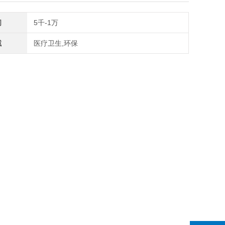
间
5千-1万
域
医疗卫生,环保