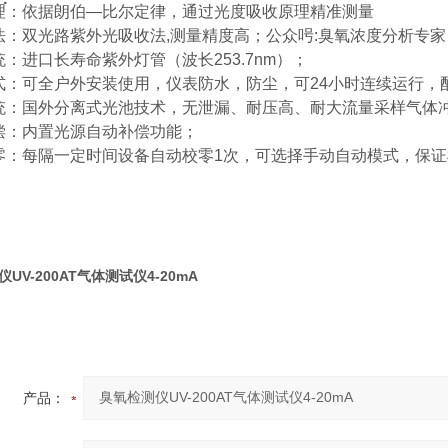
理：
依据朗伯
—
比尔定律，通过光度吸收原理精准测量
法：
双光路紫外光吸收法
,
测量精度高；公众呺
:
臭氧浓度分析专家
统：进口
长寿命紫外灯管（波长
253.7nm
）；
式：可全户外安装使用，仪表防水，防尘，可
24
小时连续运行，
统：
国外分离式光池技术，无泄漏、耐压高、耐大流量采样气体
偿：
内置光源自动补偿功能；
零：
每隔一定时间设备自动校零
1
次，可选择手动自动模式，保证
UV-200AT气体测试仪4-20mA
产品：