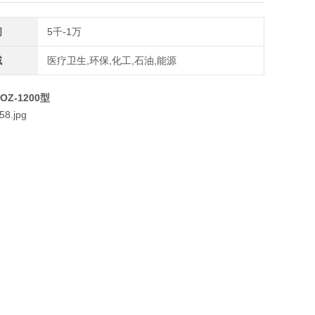
间
5千-1万
域
医疗卫生,环保,化工,石油,能源
OZ-1200型