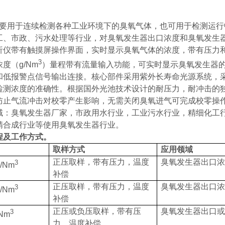
要用于连续检测各种工业环境下的臭氧气体，也可用于检测运行
工、市政、污水处理等行业，对臭氧发生器出口浓度和臭氧发生
析仪带有触摸屏操作界面，实时显示臭氧气体的浓度，带有压力
3
浓度（
g/Nm
）量程带有流量输入功能，
可实时显示臭氧发生器
和低报警点信号输出连接。核心部件采用紫外长寿命光源系统，
检测浓度的准确性。根据国外光池技术设计的耐压力，耐冲击的
防止气流冲击对校零产生影响，无需关闭臭氧进气可完成校零操
域：臭氧发生器厂家，市政用水行业，工业污水行业，精细化工
精合成行业等使用臭氧发生器行业。
程及工作方式。
取样方式
应用领域
正压取样，带有压力，温度
臭氧发生器出口浓
3
g/Nm
补偿
正压取样，带有压力，温度
臭氧发生器出口浓
3
g/Nm
补偿
正压或负压取样，带有压
臭氧发生器出口或
3
/Nm
力，温度补偿