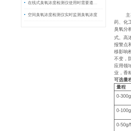
在线式臭氧浓度检测仪使用时需要遵守的要求
空间臭氧浓度检测仪实时监测臭氧浓度
主
药、化
臭氧分
式。高
报警点
移影响
不变，
应用领
业，香
可选量
量程
0-300
0-100
0-50g