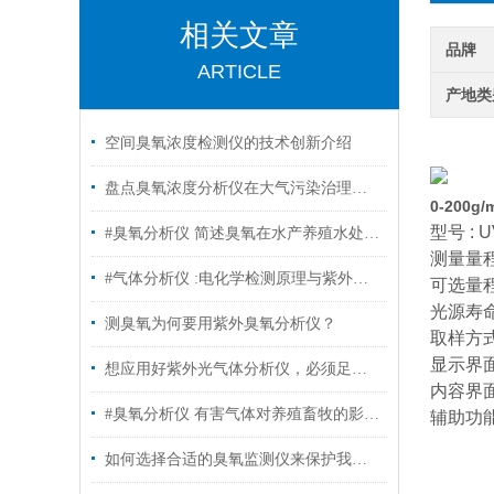
相关文章
品牌
ARTICLE
产地类
空间臭氧浓度检测仪的技术创新介绍
盘点臭氧浓度分析仪在大气污染治理中的应用
0-200
型号 : U
#臭氧分析仪 简述臭氧在水产养殖水处理中应用是什么？
测量量程：
#气体分析仪 :电化学检测原理与紫外光法原理介绍
可选量程：
光源寿命
测臭氧为何要用紫外臭氧分析仪？
取样方
显示界面
想应用好紫外光气体分析仪，必须足够的了解它
内容界
#臭氧分析仪 有害气体对养殖畜牧的影响有哪些?
辅助功
如何选择合适的臭氧监测仪来保护我们的健康