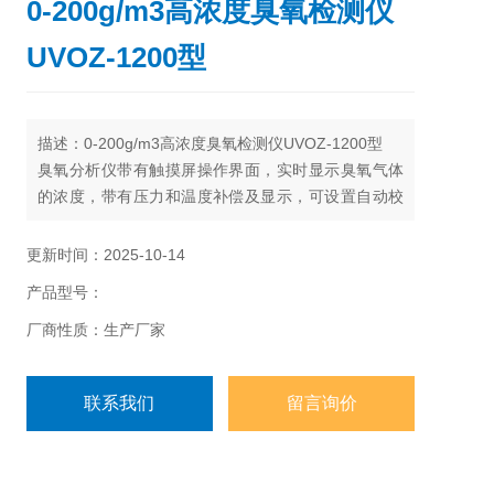
0-200g/m3高浓度臭氧检测仪
UVOZ-1200型
描述：0-200g/m3高浓度臭氧检测仪UVOZ-1200型
臭氧分析仪带有触摸屏操作界面，实时显示臭氧气体
的浓度，带有压力和温度补偿及显示，可设置自动校
零时间和手动校零模式。高浓度（g/Nm3）量程带有
流量输入功能，可实时显示臭氧发生器的产量。带有
更新时间：2025-10-14
两组继电器信号输出，用户可自由选择高报警点和低
产品型号：
报警点信号输出连接。
厂商性质：生产厂家
联系我们
留言询价