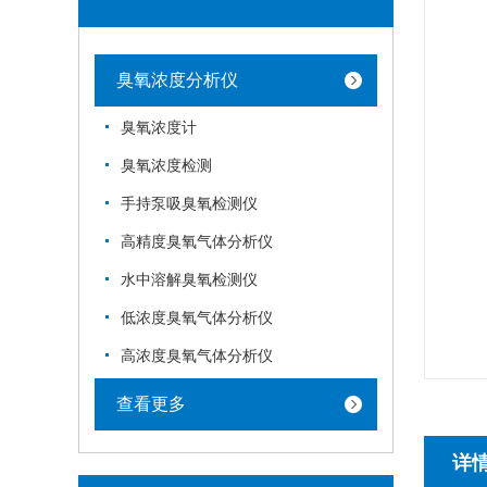
臭氧浓度分析仪
臭氧浓度计
臭氧浓度检测
手持泵吸臭氧检测仪
高精度臭氧气体分析仪
水中溶解臭氧检测仪
低浓度臭氧气体分析仪
高浓度臭氧气体分析仪
查看更多
详