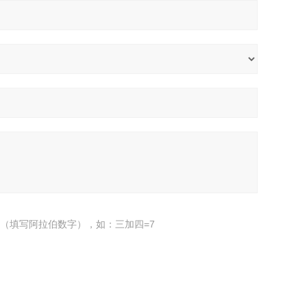
（填写阿拉伯数字），如：三加四=7