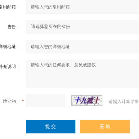
常用邮箱：
省份：
详细地址：
补充说明：
验证码：
请输入计算结果