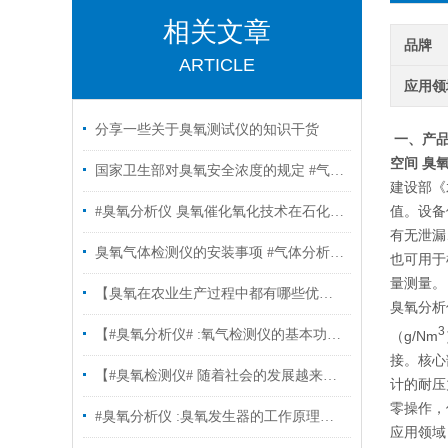
相关文章
品牌
ARTICLE
应用领
分享一些关于臭氧测试仪的知识干货
一、产
空间 臭氧
国家卫生部对臭氧安全浓度的规定 #气体分析仪
建设部《
值。设备
#臭氧分析仪 臭氧催化氧化技术在石化废水深度处理中的应用
有无泄漏
臭氧气体检测仪的安装事项 #气体分析仪#
也可用于
量测量。
【臭氧在农业生产过程中都有哪些优势?】 #臭氧检测仪#
臭氧分析
3
【#臭氧分析仪# :氧气检测仪的基本功能及其具备的优势？】
（g/Nm
接。核心
【#臭氧检测仪# 随着社会的发展越来越多地方应用的臭氧】
计的耐压
零操作，
#臭氧分析仪 :臭氧发生器的工作原理和运用领域的功效
应用领域