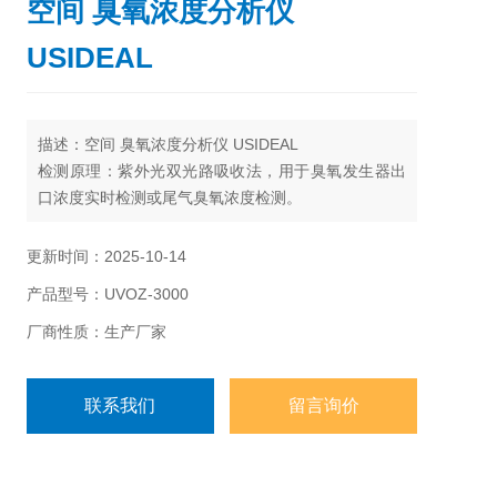
空间 臭氧浓度分析仪
USIDEAL
描述：空间 臭氧浓度分析仪 USIDEAL
检测原理：紫外光双光路吸收法，用于臭氧发生器出
口浓度实时检测或尾气臭氧浓度检测。
测量范围：0-1000PPM
产品特点：可连续运行自动校零，保证检测浓度的稳
更新时间：2025-10-14
定性。
产品型号：UVOZ-3000
产品品牌：USIDEAL 工艺：ZL 2017 2 0109915.5
厂商性质：生产厂家
联系我们
留言询价