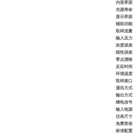
内容界面
光源寿命
显示界面
辅助功能
取样流量
输入压力
浓度误差 
线性误差 
零点漂移
反应时间 
环境温度 
取样接口
通讯方式
输出方式
继电信号
输入电源
仪表尺寸
免费质保
标准配置