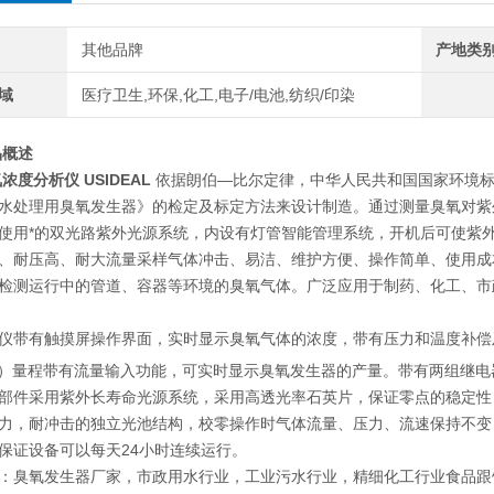
其他品牌
产地类
域
医疗卫生,环保,化工,电子/电池,纺织/印染
品概述
浓度分析仪 USIDEAL
依据朗伯—比尔定律，中华人民共和国国家环境标
水处理用臭氧发生器》的检定及标定方法来设计制造。通过测量臭氧对紫
使用*的双光路紫外光源系统，内设有灯管智能管理系统，开机后可使紫
、耐压高、耐大流量采样气体冲击、易洁、维护方便、操作简单、使用成
检测运行中的管道、容器等环境的臭氧气体。广泛应用于制药、化工、市
仪带有触摸屏操作界面，实时显示臭氧气体的浓度，带有压力和温度补偿
）量程带有流量输入功能，可实时显示臭氧发生器的产量。带有两组继电
部件采用紫外长寿命光源系统，采用高透光率石英片，保证零点的稳定性
力，耐冲击的独立光池结构，校零操作时气体流量、压力、流速保持不变
保证设备可以每天24小时连续运行。
：臭氧发生器厂家，市政用水行业，工业污水行业，精细化工行业食品跟