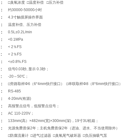
：
□臭氧浓度 □温度补偿 □压力补偿
：
约30000-50000小时
：
4.3寸触摸屏操作界面
：
温度补偿、压力补偿
：
0.5L±0.2L/min
：
<0.1MPa
:
< 2％FS
:
< 2％FS
：
<±0.8%.FS
:
信号0.03秒, 显示 0.3秒；
:
-20～50℃；
：
□旁路取样Φ6（6*4mm快拧接口） □串联取样Φ8（8*6mm快拧接口）
：
RS-485
：
4-20mA(有源)
：
高报警点信号，低报警点信号；
：
AC 110-220V；
：
133mm(高）×482mm(宽)×300mm(深)，19寸3U机箱；
：
光源免费质保2年；主机免费质保2年（进油、进水、不当使用除外）
□防腐流量计 □进气过滤器 □臭氧尾气破坏器 □负压抽吸气泵