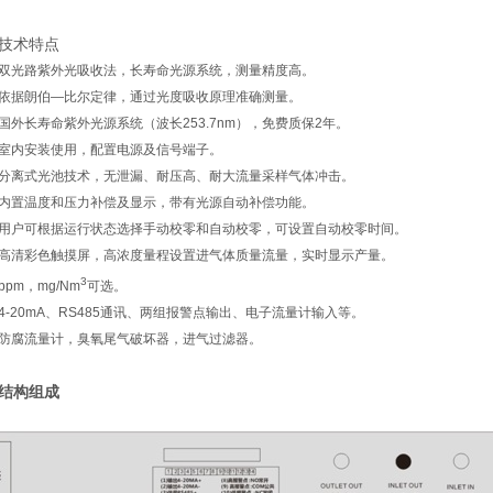
技术特点
双光路紫外光吸收法，长寿命光源系统，测量精度高。
依据朗伯—比尔定律，通过光度吸收原理准确测量。
国外长寿命紫外光源系统（波长253.7nm），免费质保2年。
室内安装使用，配置电源及信号端子。
分离式光池技术，无泄漏、耐压高、耐大流量采样气体冲击。
内置温度和压力补偿及显示，带有光源自动补偿功能。
用户可根据运行状态选择手动校零和自动校零，可设置自动校零时间。
高清彩色触摸屏，高浓度量程设置进气体质量流量，实时显示产量。
3
ppm，mg/Nm
可选。
4-20mA、RS485通讯、两组报警点输出、电子流量计输入等。
防腐流量计，臭氧尾气破坏器，进气过滤器。
结构组成