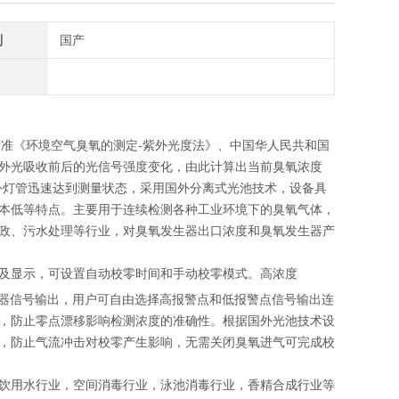
别
国产
准《环境空气臭氧的测定-紫外光度法》、中国华人民共和国
外光吸收前后的光信号强度变化，由此计算出当前臭氧浓度
外灯管迅速达到测量状态，采用国外分离式光池技术，设备具
本低等特点。主要用于连续检测各种工业环境下的臭氧气体，
政、污水处理等行业，对臭氧发生器出口浓度和臭氧发生器产
及显示，可设置自动校零时间和手动校零模式。高浓度
器信号输出，用户可自由选择高报警点和低报警点信号输出连
，防止零点漂移影响检测浓度的准确性。根据国外光池技术设
，防止气流冲击对校零产生影响，无需关闭臭氧进气可完成校
饮用水行业，空间消毒行业，泳池消毒行业，香精合成行业等