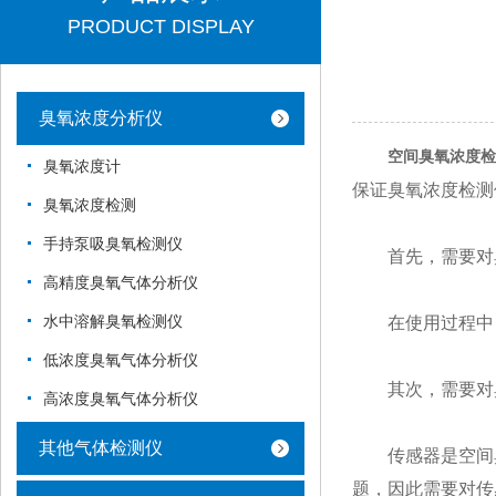
PRODUCT DISPLAY
臭氧浓度分析仪
空间臭氧浓度检
臭氧浓度计
保证臭氧浓度检测
臭氧浓度检测
手持泵吸臭氧检测仪
首先，需要对臭
高精度臭氧气体分析仪
水中溶解臭氧检测仪
在使用过程中，
低浓度臭氧气体分析仪
其次，需要对臭
高浓度臭氧气体分析仪
其他气体检测仪
传感器是空间臭
题，因此需要对传