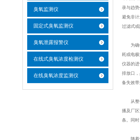
录与趋势
臭氧监测仪
避免非计
固定式臭氧监测仪
过滤式或
臭氧泄露报警仪
为确保检
耗或电极
在线式臭氧浓度检测仪
仪器的进
排放口，
在线臭氧浓度监测仪
备失效带
从整体管
播及厂区
条。同时
随着气体