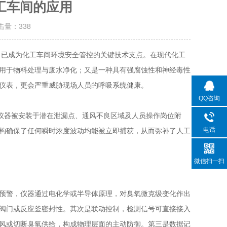
工车间的应用
点击量：
338
，已成为化工车间环境安全管控的关键技术支点。在现代化工
用于物料处理与废水净化；又是一种具有强腐蚀性和神经毒性
仪表，更会严重威胁现场人员的呼吸系统健康。
QQ咨询
仪器被安装于潜在泄漏点、通风不良区域及人员操作岗位附
电话
构确保了任何瞬时浓度波动均能被立即捕获，从而弥补了人工
微信扫一扫
预警，仪器通过电化学或半导体原理，对臭氧微克级变化作出
阀门或反应釜密封性。其次是联动控制，检测信号可直接接入
风或切断臭氧供给，构成物理层面的主动防御。第三是数据记