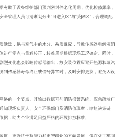
据有助于设备维护部门预判密封件老化周期，优化检修频率，
全管理人员可清晰划分出“可进入区”与“受限区”，合理调配
质活泼，易与空气中的水分、杂质反应，导致传感器电解液消
体进行零点与量程校正，校准周期根据现场工况确定。同时，
剧烈变化也会影响传感器输出，故安装位置应避开热源和蒸汽
测到传感器寿命终止或信号异常时，及时安排更换，避免因设
网络的一个节点。其输出数据可与消防报警系统、应急疏散广
通知现场负责人、安全环保部门及消防值班室，缩短决策链
依据，助力企业满足日益严格的环境排放标准。
敏度、更强抗干扰能力和更智能化的方向发展。但在化工车间