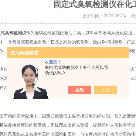
固定式臭氧检测仪在化
更新时间：2026-06-24 
定式臭氧检测仪
作为连续在线监测的核心工具，其科学部署与系统化应用
中，臭氧扮演着双重角色：它既是高效的氧化剂、漂白剂和消毒剂，广泛
体。当车间内臭氧浓度超出安全阈值时，不仅会加速设备老化、腐蚀精密
欢迎您！
来自局域网的朋友！有什么可以帮
的核心价值在于实现“无间隙”监控。与便携式巡检设备不同，固定式
助您的吗？
感器持续将气体浓度转化为电信号，并实时传输至中央控制系统。这一架
在时间与空间上的盲区，为工艺稳定性提供了基础数据保障。
间的实际应用中，固定式检测仪主要承担四项系统功能。首先是泄漏
旦浓度接近预设的预警值，系统即发出声光警报，提示操作人员检查管道
风排风系统或臭氧发生器的电源控制回路，当浓度超标时自动启动应急排