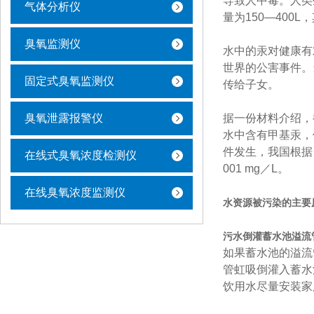
导致人中毒。
人类
气体分析仪
量为150—40
臭氧监测仪
水中的汞对健康有
世界的公害事件。
固定式臭氧监测仪
传给子女。
臭氧泄露报警仪
据一份材料介绍，
水中含有甲基汞，
件发生，我国根据
在线式臭氧浓度检测仪
001 mg／L。
在线臭氧浓度监测仪
水资源被污染的主要
污水倒灌蓄水池溢流
如果蓄水池的溢流
管虹吸倒灌入蓄水
饮用水尽量安装家