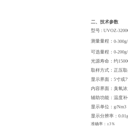
二、技术参数
型号
: UVOZ-3200
测量量程：
0-300g
可选量程：
0-200g
光源寿命：约
1500
取样方式：正压取
显示界面：
5
寸或
7
内容界面：臭氧浓
辅助功能：温度补
显示单位：
g/Nm3
显示分辨率：
0.01
准确率：
±3
％