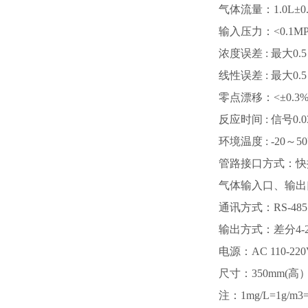
气体流量：
1.0L±0
输入压力：
<0.1M
浓度误差
:
最大
0.5
线性误差
:
最大
0.5
零点漂移：
<
±
0.3%
反应时间
:
信号
0.
环境温度
: -20
～
50
管路接口方式：快
气体输入口、输出
通讯方式：
RS-485
输出方式：差分
4-
电源：
AC 110-22
尺寸：
350mm(
高）
注：
1mg/L=1g/m3