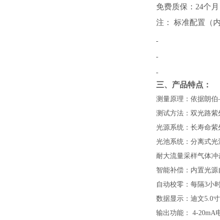
免费质保：
24
个月
注： 标准配置（
三、产品特点：
测量原理：依据朗伯
测试方法：双光路紫
光源系统：长寿命紫
光池系统：分离式光
耐大流量采样气体冲
智能补偿：内置光源
自动校零：每隔
3
小
数据显示：迪文
5.0
寸
输出功能：
4-20mA