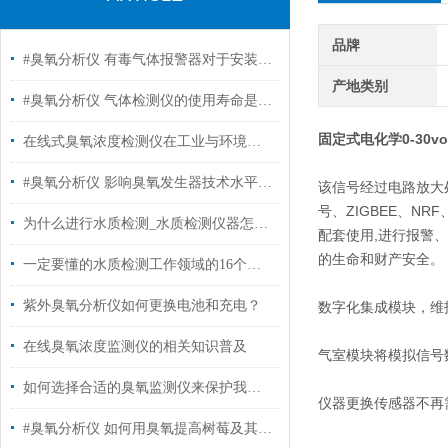
品牌
#臭氧分析仪 有毒气体报警器对于安装位置的要求​
产地类别
#臭氧分析仪 气体检测仪的使用寿命是的多少?
固定式电化学0-30vo
在线式臭氧浓度检测仪在工业与环境监测中的应用
#臭氧分析仪 影响臭氧发生器技术水平及质量的几个主要因素
该信号经过电路放大处
号、ZIGBEE、N
为什么进行水质检测_水质检测仪器怎么选择？#臭氧分析仪
配套使用,进行报警
的生命和财产安全。
一定要懂的水质检测工作领域的16个指标概念#臭氧分析仪
紫外臭氧分析仪如何更换电池和充电？
数字化集成模块，维
在线臭氧浓度监测仪的相关知识普及
气室模块将模拟信号
如何选择合适的臭氧监测仪来保护我们的健康
仪器更换传感器不再
#臭氧分析仪 如何用臭氧提高树莓及其他果蔬采后贮藏品质