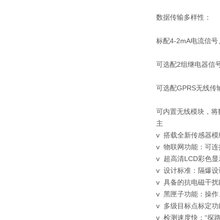
数据传输多样性：
标配4-2mA电流信
可选配2组继电器信
可选配GPRS无线
可内置无线模块，将
主
v 搭载全新传感器
v 物联网功能：可
v 超高清LCD彩色显
v 设计标准：隔爆设
v 具备的抗电磁干扰
v 黑匣子功能：操
v 多级目标点标定
v 检测速度快：“