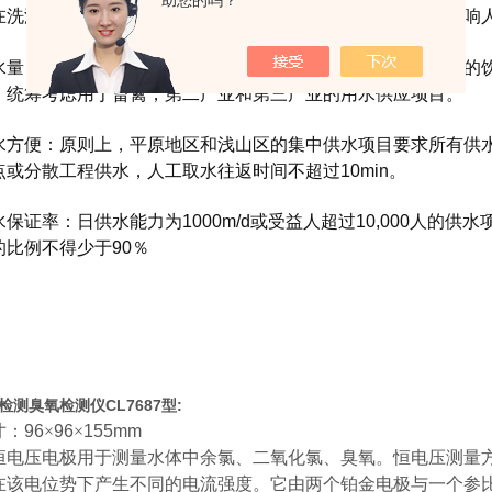
助您的吗？
在洗澡或漱口时通过皮肤接触，呼吸吸收等进入人体，从而影响
：可以满足人们的合理饮用水需求。农民的饮用水是主要的饮
，统筹考虑用于畜禽，第二产业和第三产业的用水供应项目。
便：原则上，平原地区和浅山区的集中供水项目要求所有供水
点或分散工程供水，人工取水往返时间不超过10min。
证率：日供水能力为1000m/d或受益人超过10,000人的供
的比例不得少于90％
检测臭氧检测仪CL7687型
:
寸：
96
×
96
×
155mm
恒电压电极用于测量水体中余氯、二氧化氯、臭氧。恒电压测量
在该电位势下产生不同的电流强度。它由两个铂金电极与一个参