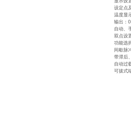
显示设
设定点
温度显
输出：
0
自动、
双点设
功能选
间歇脉
带滞后
自动过
可拔式