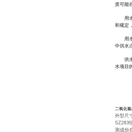
质可能
用水量
和规定
用水方
中供水
供水保
水项目
二氧化氯
外型尺
SZ283
测成份