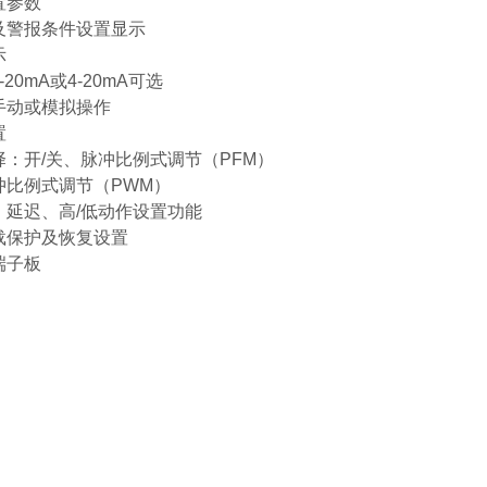
置参数
及警报条件设置显示
示
-20mA
或
4-20mA
可选
手动或模拟操作
置
择：开
/
关、脉冲比例式调节（
PFM
）
冲比例式调节（
PWM
）
、延迟、高
/
低动作设置功能
载保护及恢复设置
端子板