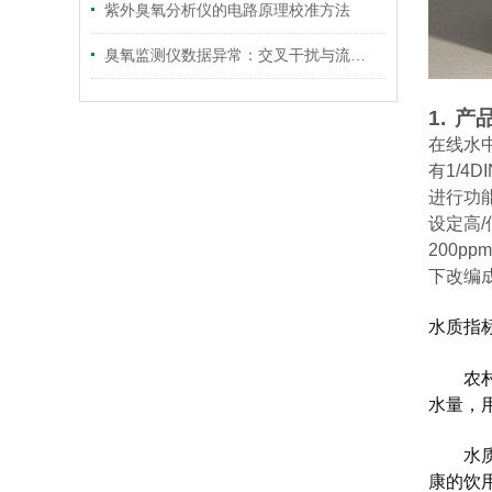
紫外臭氧分析仪的电路原理校准方法
臭氧监测仪数据异常：交叉干扰与流量波动排查
1.
产
在线水
有
1/4DI
进行功
设定高
/
200ppm
下改编
水质指
农村饮
水量，
水质：
康的饮