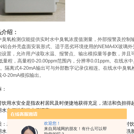
品介绍：
中臭氧检测仪能提供实时水中臭氧浓度值测量，外部报警及控制
N
铝合外壳盘面安装形式、适于恶劣环境使用的
NEMA4X
玻璃外
能设置，允许用户读取水温、报警点、输出模拟量等参数，并且
低量程，高量程
0-20.00ppm
范围内，分辨率
0.01ppm
。在线水中
。隔离式
4-20mA
输出可与外部数字记录仪相连。在线水中臭氧
成
-0-20mA
模拟输出。
标：
用水安全是指农村居民及时便捷地获得充足，清洁和负担得起
用水方便性和供水保证率。
欢迎您！
应符合《生活饮用水卫生标准》（GB5749）的要求。农村
来自局域网的朋友！有什么可以帮
用水。此外，安全饮用水还应包括日常个人卫生用水，即用于洗