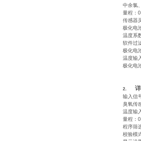
中余氯
量程：
0
传感器
极化电
温度系
软件过
极化电
温度输
极化电
详
2.
输入信
臭氧传
温度输
量程：
0
程序筛
校验模