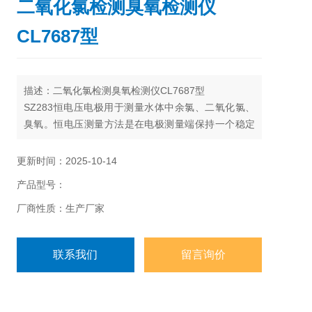
二氧化氯检测臭氧检测仪
CL7687型
描述：二氧化氯检测臭氧检测仪CL7687型
SZ283恒电压电极用于测量水体中余氯、二氧化氯、
臭氧。恒电压测量方法是在电极测量端保持一个稳定
的电位势，不同的被测成份在该电位势下产生不同的
电流强度。它由两个铂金电极与一个参比电极组成一
更新时间：2025-10-14
个微电流测量系统。流经测量电极的水样中余氯、二
产品型号：
氧化氯、臭氧会被消耗掉，所以，测量时必须保持水
样连续不断流过测量电极。
厂商性质：生产厂家
联系我们
留言询价