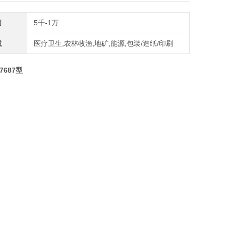
间
5千-1万
域
医疗卫生,农林牧渔,地矿,能源,包装/造纸/印刷
687型