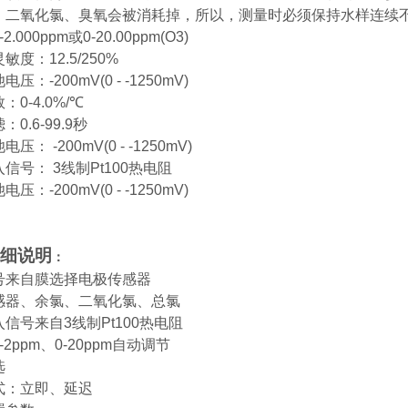
、二氧化氯、臭氧会被消耗掉，所以，测量时必须保持水样连续
-2.000ppm
或
0-20.00ppm(O3)
灵敏度：
12.5/250%
池电压：
-200mV(0 - -1250mV)
数：
0-4.0%/
℃
滤：
0.6-99.9
秒
池电压：
-200mV(0 - -1250mV)
入信号：
3
线制
Pt100
热电阻
池电压：
-200mV(0 - -1250mV)
细说明
：
号来自膜选择电极传感器
感器、余氯、二氧化氯、总氯
入信号来自
3
线制
Pt100
热电阻
-2ppm
、
0-20ppm
自动调节
选
式：立即、延迟