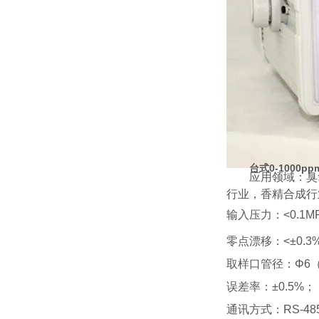
台式0-1000p
应用领域：臭
行业，香精合成行
输入压力：
<0.1M
零点漂移：
<
±
0.3
取样口管径：Φ
6
误差率：±
0.5%
；
通讯方式：
RS-48