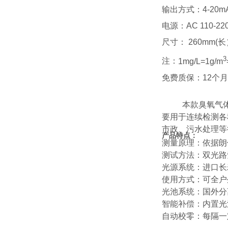
输出方式：
4-20m
电源：
AC 110-22
尺寸：
260mm(
长
3
注：
1mg/L=1g/m
免费质保：
12
个月
本款臭氧气
要用于连续检测各
市政、污水处理等
产品特点：
测量原理：
依据朗
测试方法：
双光路
光源系统：进口
长
使用方式：可全户
光池系统：
国外分
智能补偿：
内置光
自动校零：
每隔一