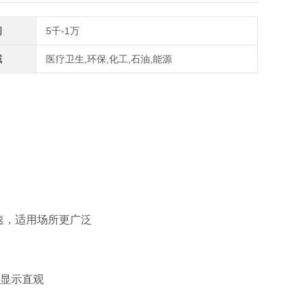
间
5千-1万
域
医疗卫生,环保,化工,石油,能源
速，适用场所更广泛
值显示直观