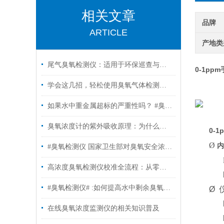
相关文章
品牌
ARTICLE
产地类
尾气臭氧检测仪：适用于环保巡查与设备调试
0-1pp
学会这几招，轻松使用臭氧气体检测仪！
如果水中重金属超标的严重性吗？ #臭氧检测仪
臭氧浓度计的紫外吸收原理：为什么它是行业金标准？
0-
Ø
内
#臭氧检测仪 国家卫生部对臭氧安全浓度的规定
高浓度臭氧检测仪校准全流程：从零点到满量程
#臭氧检测仪# :如何提高水中剩余臭氧浓度技术分析
Ø 
在线臭氧浓度监测仪的相关知识普及