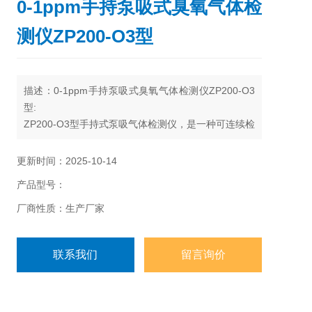
0-1ppm手持泵吸式臭氧气体检
测仪ZP200-O3型
描述：0-1ppm手持泵吸式臭氧气体检测仪ZP200-O3
型:
ZP200-O3型手持式泵吸气体检测仪，是一种可连续检
测作业环境中臭氧气体具体浓度的本质安全型仪器。
报警仪为内置泵吸方式检测气体浓度，采用气体传感
更新时间：2025-10-14
器，具有的灵敏度和出色的重复性；仪器采用嵌入式
产品型号：
微控制技术，操作简单，功能齐全，可靠性高，整机
性能居国内水平。
厂商性质：生产厂家
联系我们
留言询价