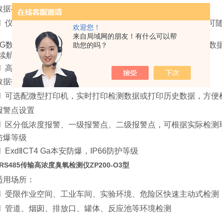
数据存储
l 仪器自带存储功能，可有效存储数据6万条以上，存储频率可
欢迎您！
来自局域网的朋友！有什么可以帮
G数据存储卡，有效存储10年以上，USB2.0数据读取，检测
助您的吗？
*续航
l 高容量可充锂电池，连续使用时间超过24小时以上
数据打印
l 可选配微型打印机，实时打印检测数据或打印历史数据，方便
报警点设置
l 区分低浓度报警、一级报警点、二级报警点，可根据实际检测
防爆等级
l ExdⅡCT4 Ga本安防爆，IP66防护等级
RS485传输高浓度臭氧检测仪ZP200-O3型
适用场所：
l 受限作业空间、工业车间、实验环境、危险区快速主动式检测
l 管道、烟囱、排放口、罐体、反应池等环境检测