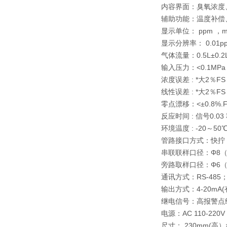
内容界面：臭氧浓度
辅助功能：温度补偿
显示单位： ppm ，m
显示分辨率： 0.01p
气体流量：0.5L±0.2L
输入压力：<0.1MP
浓度误差 : *大2％F
线性误差 : *大2％F
零点漂移：<±0.8%.
反应时间 : 信号0.03 
环境温度 : -20～50
管路接口方式：快拧
串联联样口径：Φ8（
旁路取样口径：Φ6（
通讯方式：RS-485
输出方式：4-20mA(
继电信号：高报警点
电源：AC 110-220
尺寸： 230mm(高）×