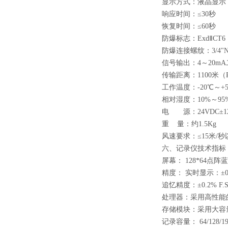
显示方式：液晶显示
响应时间：≤30秒
恢复时间：≤60秒
防爆标志：ExdⅡCT6
防爆连接螺纹：3/4"N
信号输出：4～20mA
传输距离：1100米（
工作温度：-20℃～+5
相对湿度：10%～95
电 源：24VDC±1
重 量：约1.5Kg
风速要求：≤15米/
六、记录仪技术指标
屏幕： 128*64点
精度： 实时显示：±0.2
追忆精度：±0.2% 
处理器：采用高性能的A
存储模块：采用大容量
记录容量： 64/128/