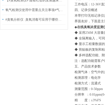
【#臭氧检测仪# 随着社会的发展越来越多地方应用的臭氧】
工作电压：12-36V
氧气检测仪使用中需重点关注事项#气体分析仪
四、记录仪概述
本带打印无纸记录仪
#臭氧分析仪 :臭氧消毒可应用于哪些领域？
界面友好，下面是主
在线臭氧浓度监测
◆
◆ 采用256M 大
◆ 全隔离输入，可
◆ 显示工程量数据的数
◆ 剪贴板的复制和
◆ 多种选配功能、
注：选配功能需客户
五、产品技术参数
检测气体：空气中的
检测原理：电化学
检测方式：流通式
测量范围：0-50ppm
分辨率 ：0.01ppm(0-
精 度：±3%FS