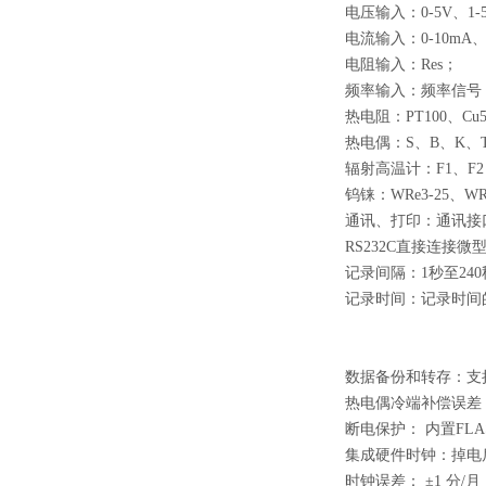
电压输入：0-5V、1-5
电流输入：0-10mA、
电阻输入：Res；
频率输入：频率信号（PI
热电阻：PT100、Cu
热电偶：S、B、K、
辐射高温计：F1、F
钨铼：WRe3-25、WR
通讯、打印：通讯接口---
RS232C直接连接微
记录间隔：1秒至240秒，共分
记录时间：记录时间
数据备份和转存：支持
热电偶冷端补偿误差：
断电保护： 内置FL
集成硬件时钟：掉电
时钟误差： ±1 分/月